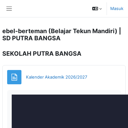
Lewati ke konten utama
Masuk
Panel samping
ebel-berteman (Belajar Tekun Mandiri) |
SD PUTRA BANGSA
SEKOLAH PUTRA BANGSA
Halaman
Kalender Akademik 2026/2027